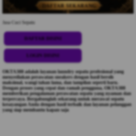
Jasa Cuci Sepatu
DAFTAR DISINI
LOGIN DISINI
OKTA388 adalah layanan laundry sepatu profesional yang
menyediakan perawatan sneakers dengan hasil bersih
maksimal, wangi tahan lama, dan tampilan seperti baru.
Dengan proses yang cepat dan ramah pengguna, OKTA388
memberikan pengalaman perawatan sepatu yang nyaman dan
terpercaya. Bergabunglah sekarang untuk merawat sepatu
kesayangan Anda dengan hasil terbaik dan layanan pelanggan
yang siap membantu kapan saja