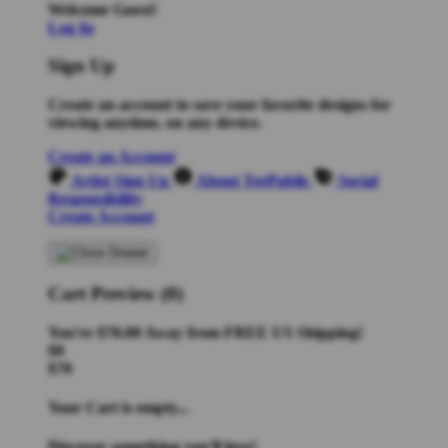
Welcome Guest!
Log In
Sign Up
Create an account to save your favorite designs for
viewing anytime, on any device.
Create an Account
Artist Sign Up
About TeePublic
Social
Responsibility
Create Account
Cart Preview (0)
You're
$70.00
Away from
FREE US Shipping!
$0
$70
Your Cart is empty...
Discover something you'll love!