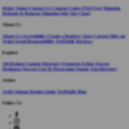
Order Status
Contact Us
Coupon Codes
FAQ
Free Shipping
Refunds & Returns
Shipping Info
Size Chart
About Us
About Us
Accessibility
Create a Dashery Store
Careers
Hire an
Artist
Social Responsibility
TeePublic Reviews
Explore
All Designs
Content Directory
Featured Artists
Newest
Designers
Newest Cuci & Perawatan Sepatu
Tag Directory
Artists
Artist Signup
Design Guide
TeePublic Blog
Follow Us