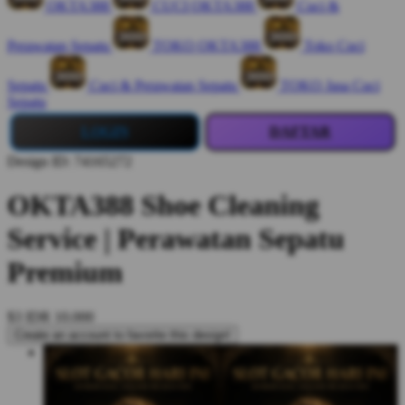
OKTA388
CUCI OKTA388
Cuci &
Perawatan Sepatu
TOKO OKTA388
Toko Cuci
Sepatu
Cuci & Perawatan Sepatu
TOKO Jasa Cuci
Sepatu
LOGIN
DAFTAR
Design ID: 74165272
OKTA388 Shoe Cleaning
Service | Perawatan Sepatu
Premium
$3
IDR 10.000
Create an account to favorite this design!