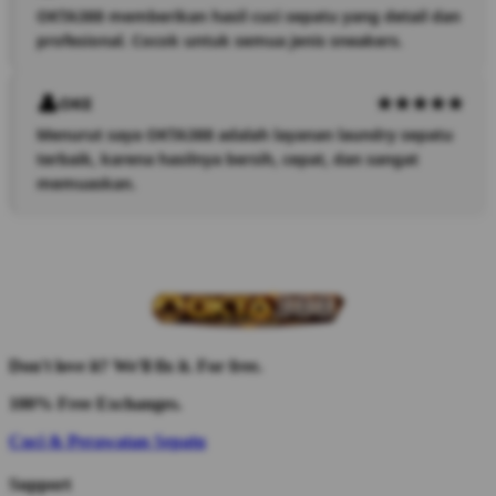
OKTA388 memberikan hasil cuci sepatu yang detail dan
profesional. Cocok untuk semua jenis sneakers.
OKE
Menurut saya OKTA388 adalah layanan laundry sepatu
terbaik, karena hasilnya bersih, cepat, dan sangat
memuaskan.
Don't love it? We'll fix it. For free.
100% Free Exchanges.
Cuci & Perawatan Sepatu
Support