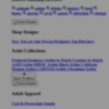
animals
anime
drinks
fantasy
food
funny
movies
sci-fi
sports
television
vintage
Shop Designs
New Tees on Sale
Newest Designers
Tag Directory
Artist Collections
Featured Designers
Artists to Watch
Creators to Watch
AAPI Artists
BIPOC Artists
Black Artists
Celebrate
Women Artists
LGBTQIA Artists
Ukrainian Artists
Back To Menu
Adult Apparel
Cuci & Perawatan Sepatu