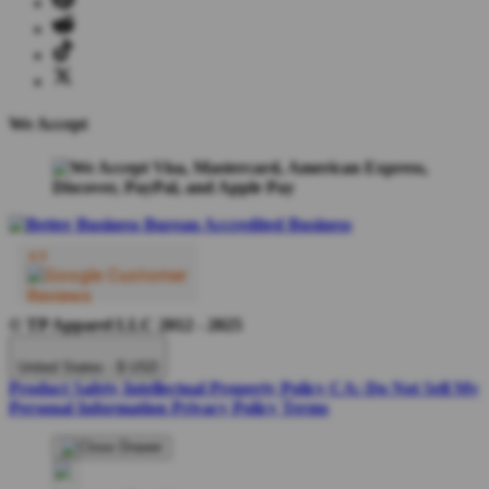
We Accept
© TP Apparel LLC 2012 - 2025
United States - $ USD
Product Safety
Intellectual Property Policy
CA: Do Not Sell My
Personal Information
Privacy Policy
Terms