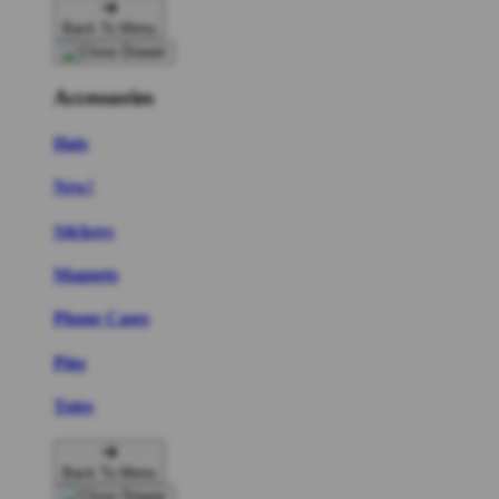
Back To Menu
Accessories
Hats
New!
Stickers
Magnets
Phone Cases
Pins
Totes
Back To Menu